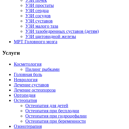
УЗИ почек
УЗИ простаты
УЗИ сердца
УЗИ сосудов
УЗИ суставов
УЗИ малого таза
УЗИ тазобедренных суставов (детям)
УЗИ щитовидной железы
МРТ Головного мозга
Услуги
Косметология
Пилинг рыбками
Головная боль
Неврология
Лечение суставов
Лечение остеопороза
Ортопедия
Остеопатия
Остеопатия для детей
Остеопатия при бесплодии
Остеопатия при гидроцефалии
Остеопатия при беременности
Озонотерапия