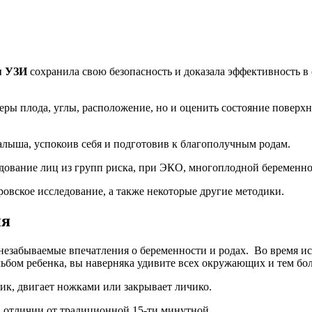
я УЗИ
сохранила свою безопасность и доказала эффективность 
еры плода, углы, расположение, но и оценить состояние поверх
алыша, успокоив себя и подготовив к благополучным родам.
дование лиц из групп риска, при ЭКО, многоплодной беременнос
вское исследование, а также некоторые другие методики.
ия
незабываемые впечатления о беременности и родах. Во время и
ьбом ребенка, вы наверняка удивите всех окружающих и тем бол
чик, двигает ножками или закрывает личико.
 отличии от традиционной 15-ти минутной.