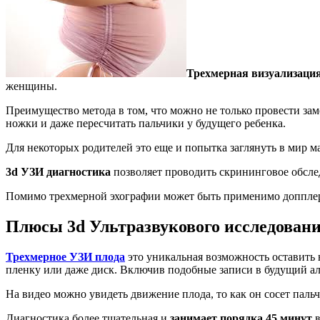
Трехмерная визуализаци
женщины.
Преимущество метода в том, что можно не только провести зам
ножки и даже пересчитать пальчики у будущего ребенка.
Для некоторых родителей это еще и попытка заглянуть в мир м
3
d УЗИ диагностика
позволяет проводить скрининговое обсле
Помимо трехмерной эхографии может быть применимо допплеро
Плюсы 3d Ультразвукового исследован
Трехмерное УЗИ плода
это уникальная возможность оставить 
пленку или даже диск. Включив подобные записи в будущий ал
На видео можно увидеть движение плода, то как он сосет паль
Диагностика более тщательная и
занимает порядка 45 минут
в